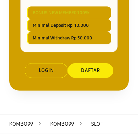
BONUS NEW MEMBER 100%
Minimal Deposit Rp. 10.000
Minimal Withdraw Rp 50.000
LOGIN
DAFTAR
Layer Popup Close
KOMBO99
>
KOMBO99
>
SLOT