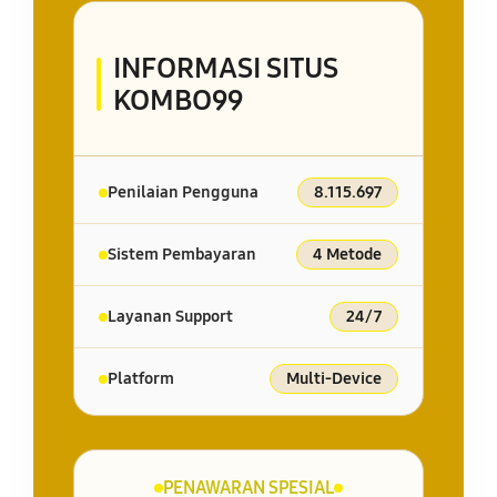
INFORMASI SITUS
KOMBO99
Penilaian Pengguna
8.115.697
Sistem Pembayaran
4 Metode
Layanan Support
24/7
Platform
Multi-Device
PENAWARAN SPESIAL